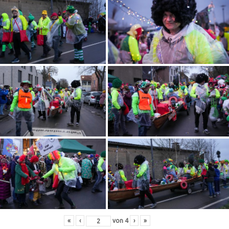
«
‹
von
4
›
»