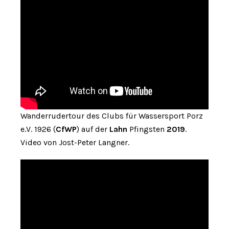
Wanderrudertour des Clubs für Wassersport Porz
e.V. 1926 (
CfWP
) auf der
Lahn
Pfingsten
2019
.
Video von Jost-Peter Langner.