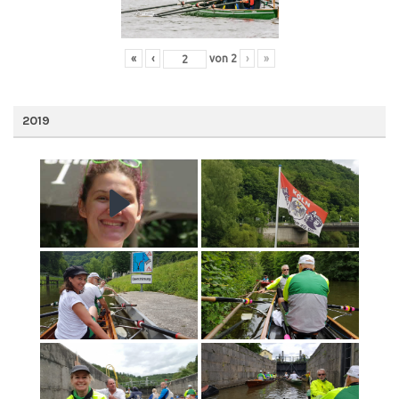
«
‹
von
2
›
»
2019