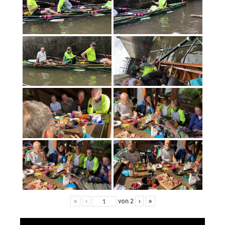
«
‹
von
2
›
»