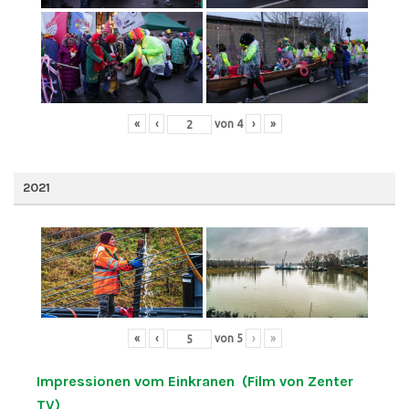
«
‹
von
4
›
»
2021
«
‹
von
5
›
»
Impressionen vom Einkranen (Film von Zenter
TV)