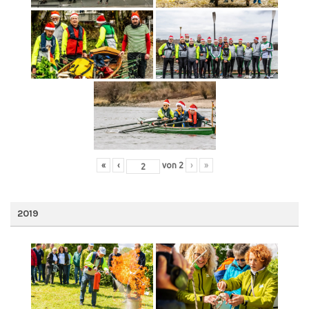
«
‹
von
2
›
»
2019