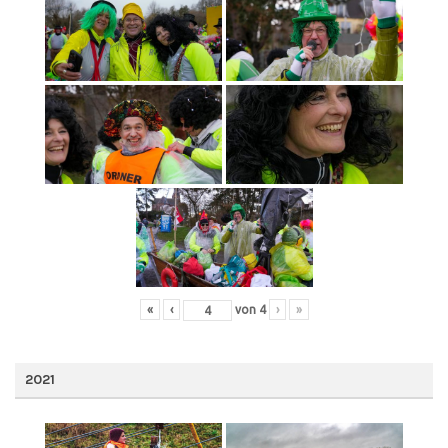
«
‹
von
4
›
»
2021