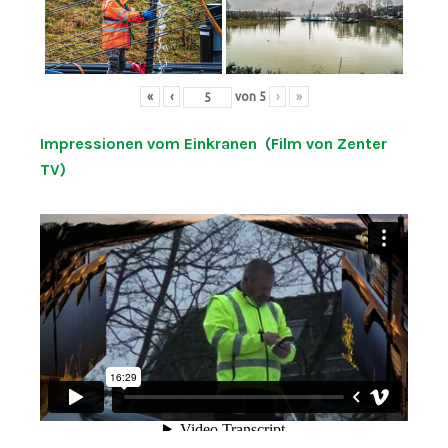
«
‹
von
5
›
»
Impressionen vom Einkranen (Film von Zenter
TV)