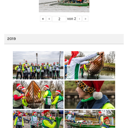
«
‹
von
2
›
»
2019