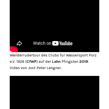
Wanderrudertour des Clubs für Wassersport Porz
e.V. 1926 (
CfWP
) auf der
Lahn
Pfingsten
2019
.
Video von Jost-Peter Langner.