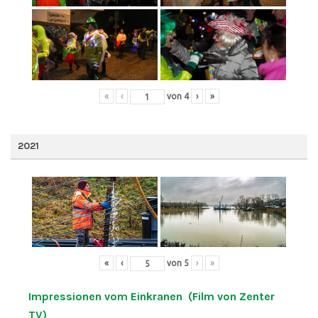
«
‹
von
4
›
»
2021
«
‹
von
5
›
»
Impressionen vom Einkranen (Film von Zenter
TV)