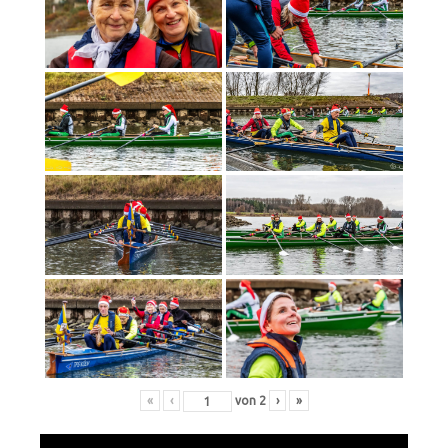
«
‹
von
2
›
»