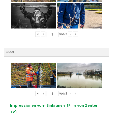
«
‹
von
2
›
»
2021
«
‹
von
5
›
»
Impressionen vom Einkranen (Film von Zenter
TV)