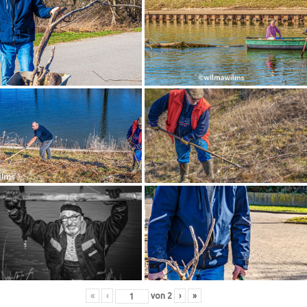
«
‹
von
2
›
»