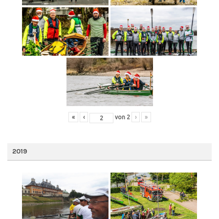
«
‹
von
2
›
»
2019