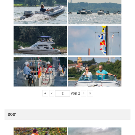
«
‹
von
2
›
»
2021