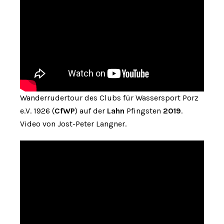
Wanderrudertour des Clubs für Wassersport Porz
e.V. 1926 (
CfWP
) auf der
Lahn
Pfingsten
2019
.
Video von Jost-Peter Langner.