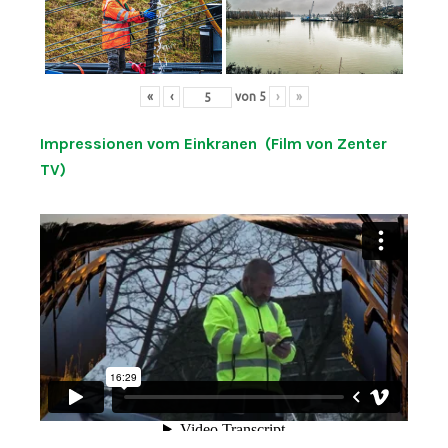
«
‹
von
5
›
»
Impressionen vom Einkranen (Film von Zenter
TV)