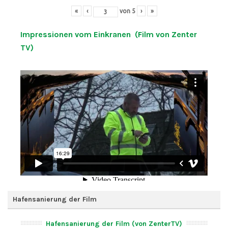
«
‹
von
5
›
»
Impressionen vom Einkranen (Film von Zenter
TV)
Hafensanierung der Film
Hafensanierung der Film (von ZenterTV)