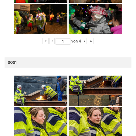
«
‹
von
4
›
»
2021