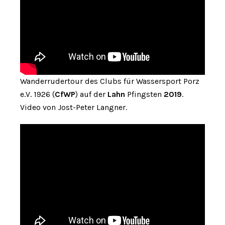
Wanderrudertour des Clubs für Wassersport Porz
e.V. 1926 (
CfWP
) auf der
Lahn
Pfingsten
2019
.
Video von Jost-Peter Langner.