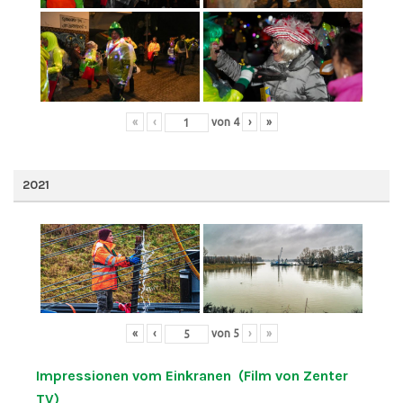
«
‹
von
4
›
»
2021
«
‹
von
5
›
»
Impressionen vom Einkranen (Film von Zenter
TV)