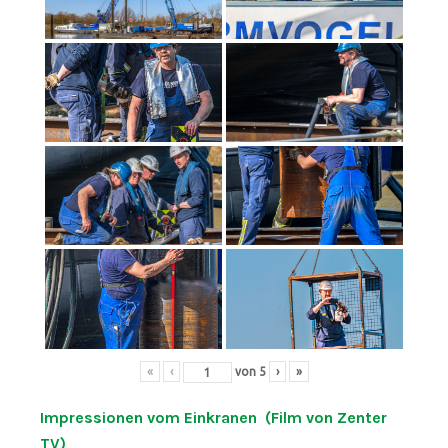
«
‹
von
5
›
»
Impressionen vom Einkranen (Film von Zenter
TV)