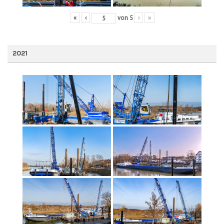
«
‹
von
5
›
»
2021