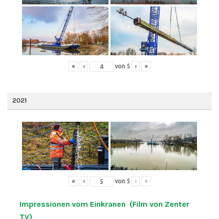
«
‹
von
5
›
»
2021
«
‹
von
5
›
»
Impressionen vom Einkranen (Film von Zenter
TV)