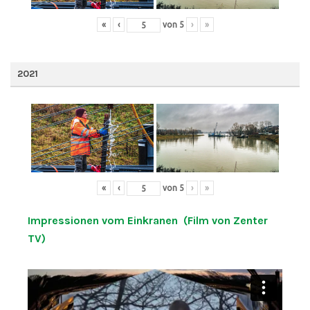
«
‹
von
5
›
»
2021
«
‹
von
5
›
»
Impressionen vom Einkranen (Film von Zenter
TV)