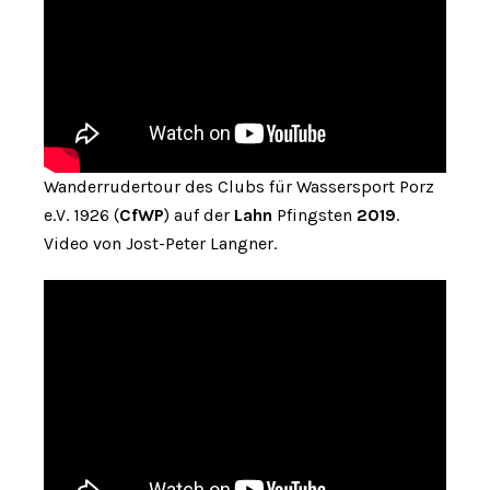
Wanderrudertour des Clubs für Wassersport Porz
e.V. 1926 (
CfWP
) auf der
Lahn
Pfingsten
2019
.
Video von Jost-Peter Langner.