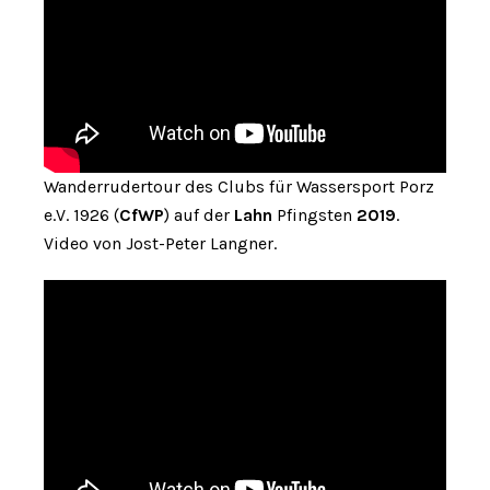
Wanderrudertour des Clubs für Wassersport Porz
e.V. 1926 (
CfWP
) auf der
Lahn
Pfingsten
2019
.
Video von Jost-Peter Langner.