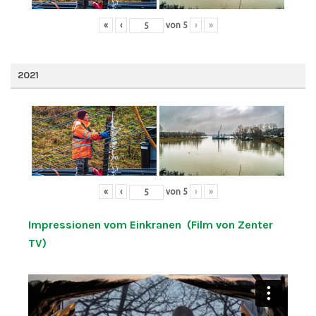
«
‹
von
5
›
»
2021
«
‹
von
5
›
»
Impressionen vom Einkranen (Film von Zenter
TV)