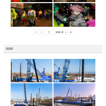
«
‹
von
4
›
»
2021