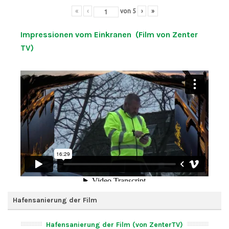
«
‹
von
5
›
»
Impressionen vom Einkranen (Film von Zenter
TV)
Hafensanierung der Film
Hafensanierung der Film (von ZenterTV)