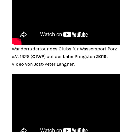
Wanderrudertour des Clubs für Wassersport Porz
e.V. 1926 (
CfWP
) auf der
Lahn
Pfingsten
2019
.
Video von Jost-Peter Langner.