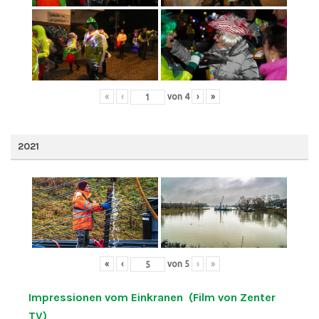
«
‹
von
4
›
»
2021
«
‹
von
5
›
»
Impressionen vom Einkranen (Film von Zenter
TV)