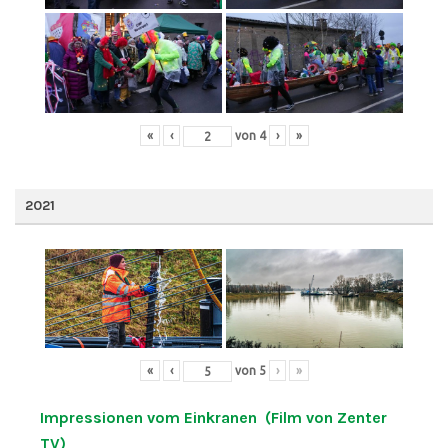
«
‹
von
4
›
»
2021
«
‹
von
5
›
»
Impressionen vom Einkranen (Film von Zenter
TV)