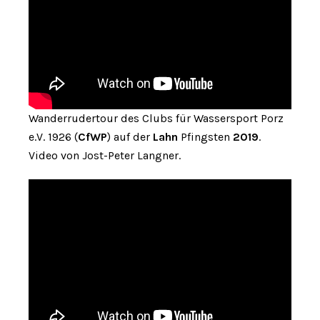
Wanderrudertour des Clubs für Wassersport Porz
e.V. 1926 (
CfWP
) auf der
Lahn
Pfingsten
2019
.
Video von Jost-Peter Langner.