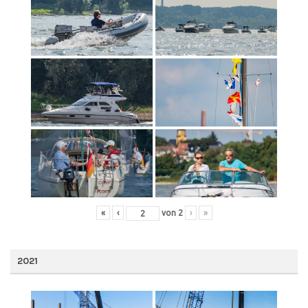
«
‹
von
2
›
»
2021