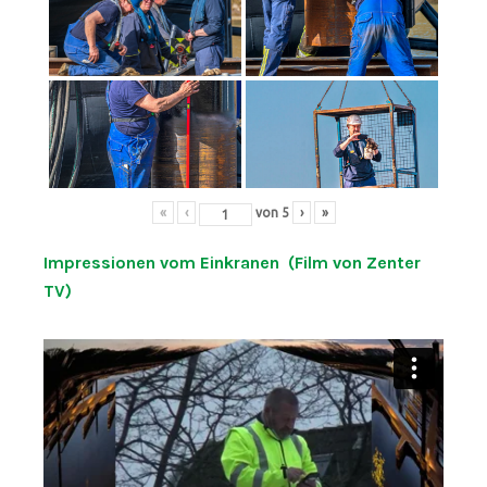
«
‹
von
5
›
»
Impressionen vom Einkranen (Film von Zenter
TV)