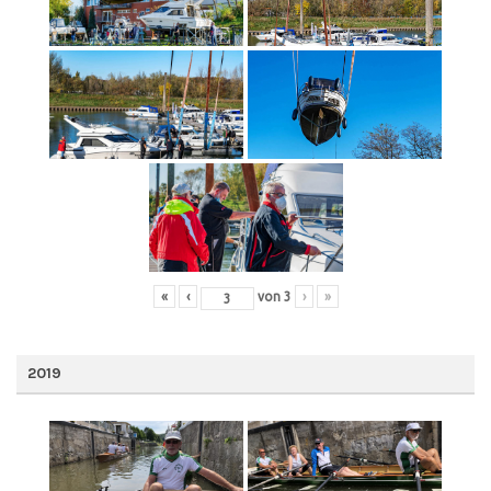
«
‹
von
3
›
»
2019