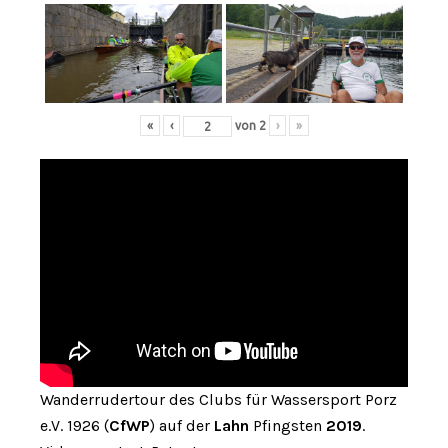
«
‹
von
2
›
»
Wanderrudertour des Clubs für Wassersport Porz
e.V. 1926 (
CfWP
) auf der
Lahn
Pfingsten
2019
.