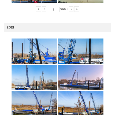
«
‹
von
5
›
»
2021