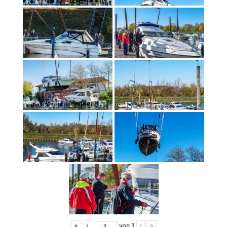
«
‹
von
3
›
»