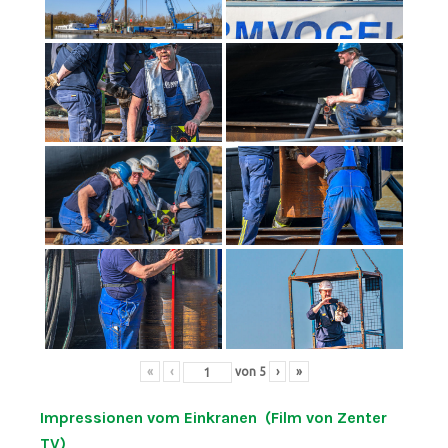
«
‹
von
5
›
»
Impressionen vom Einkranen (Film von Zenter
TV)