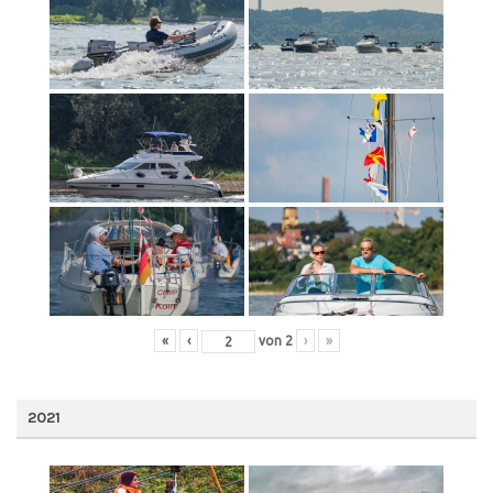
«
‹
von
2
›
»
2021