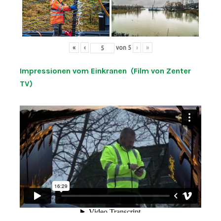
«
‹
von
5
›
»
Impressionen vom Einkranen (Film von Zenter
TV)