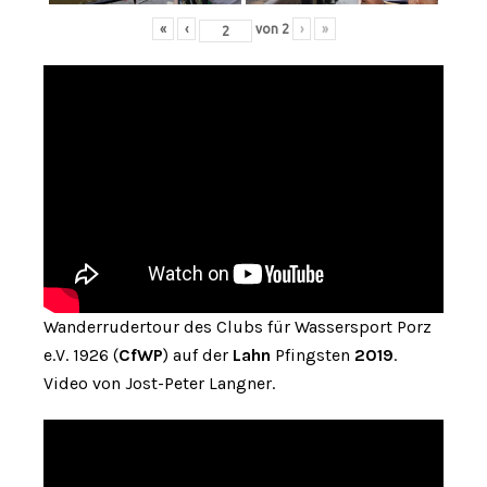
«
‹
von
2
›
»
Wanderrudertour des Clubs für Wassersport Porz
e.V. 1926 (
CfWP
) auf der
Lahn
Pfingsten
2019
.
Video von Jost-Peter Langner.