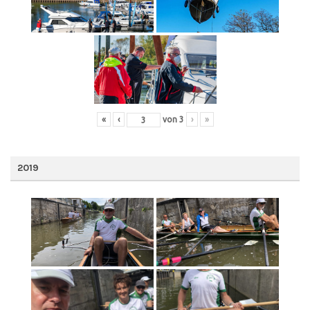
«
‹
von
3
›
»
2019