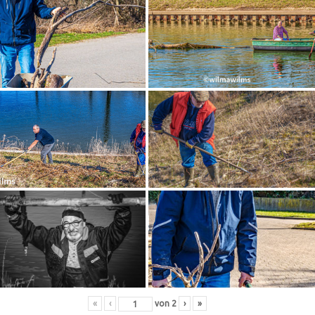
«
‹
von
2
›
»