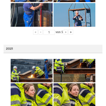
«
‹
von
5
›
»
2021