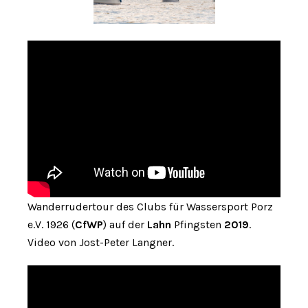
Wanderrudertour des Clubs für Wassersport Porz
e.V. 1926 (
CfWP
) auf der
Lahn
Pfingsten
2019
.
Video von Jost-Peter Langner.