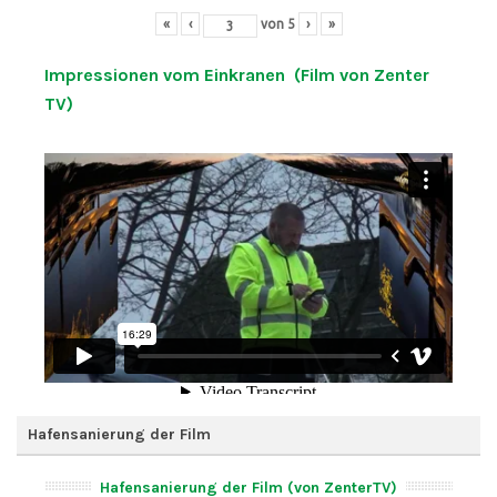
«
‹
von
5
›
»
Impressionen vom Einkranen (Film von Zenter
TV)
Hafensanierung der Film
Hafensanierung der Film (von ZenterTV)