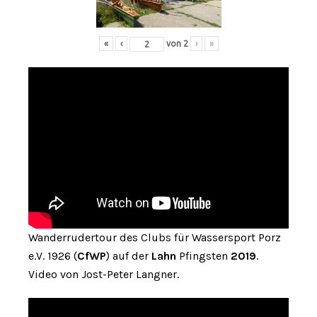
«
‹
von
2
›
»
Wanderrudertour des Clubs für Wassersport Porz
e.V. 1926 (
CfWP
) auf der
Lahn
Pfingsten
2019
.
Video von Jost-Peter Langner.