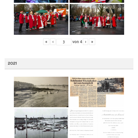
«
‹
von
4
›
»
2021