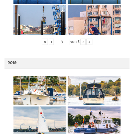
«
‹
von
5
›
»
2019