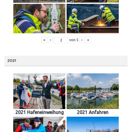
«
‹
von
5
›
»
2021
2021 Hafeneinweihung
2021 Anfahren