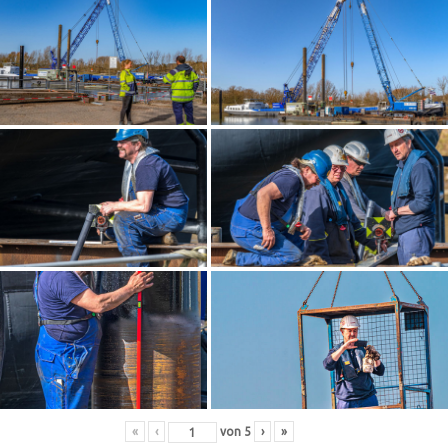
«
‹
von
5
›
»