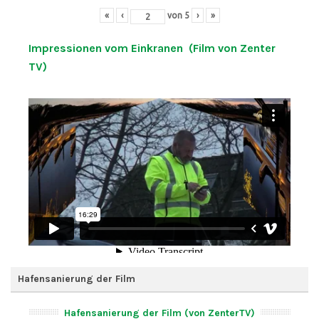
«
‹
von
5
›
»
Impressionen vom Einkranen (Film von Zenter
TV)
Hafensanierung der Film
Hafensanierung der Film (von ZenterTV)