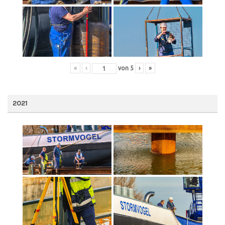
«
‹
von
5
›
»
2021