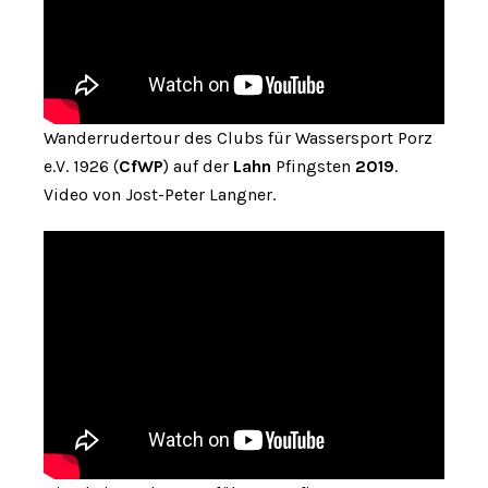
Wanderrudertour des Clubs für Wassersport Porz
e.V. 1926 (
CfWP
) auf der
Lahn
Pfingsten
2019
.
Video von Jost-Peter Langner.