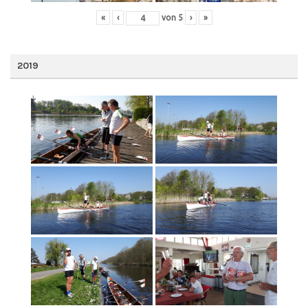
«
‹
von
5
›
»
2019