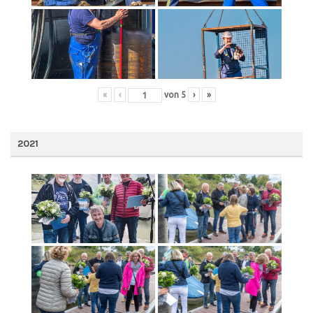
«
‹
von
5
›
»
2021