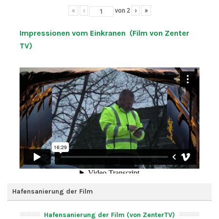
«
‹
von
2
›
»
Impressionen vom Einkranen (Film von Zenter
TV)
Hafensanierung der Film
Hafensanierung der Film (von ZenterTV)