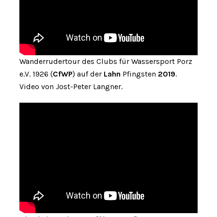
Wanderrudertour des Clubs für Wassersport Porz
e.V. 1926 (
CfWP
) auf der
Lahn
Pfingsten
2019
.
Video von Jost-Peter Langner.