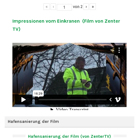
«
‹
von
2
›
»
Impressionen vom Einkranen (Film von Zenter
TV)
Hafensanierung der Film
Hafensanierung der Film (von ZenterTV)