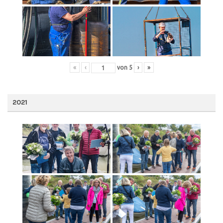
«
‹
von
5
›
»
2021