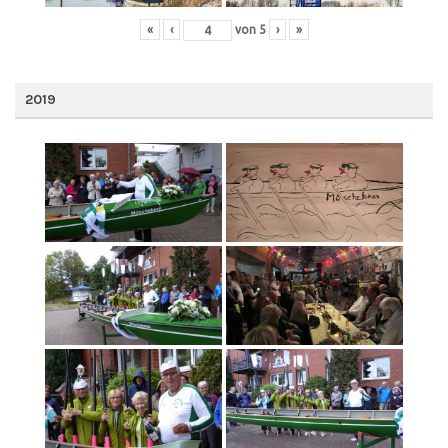
«
‹
von
5
›
»
2019