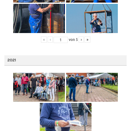
«
‹
von
5
›
»
2021