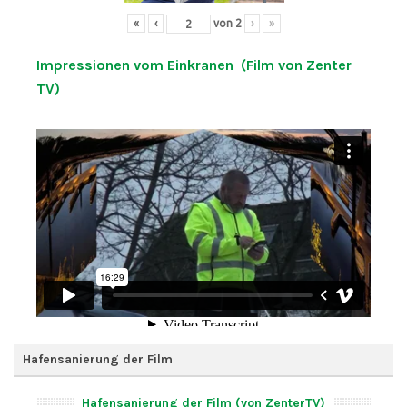
«
‹
von
2
›
»
Impressionen vom Einkranen (Film von Zenter
TV)
Hafensanierung der Film
Hafensanierung der Film (von ZenterTV)