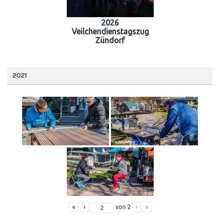
2026
Veilchendienstagszug
Zündorf
2021
«
‹
von
2
›
»