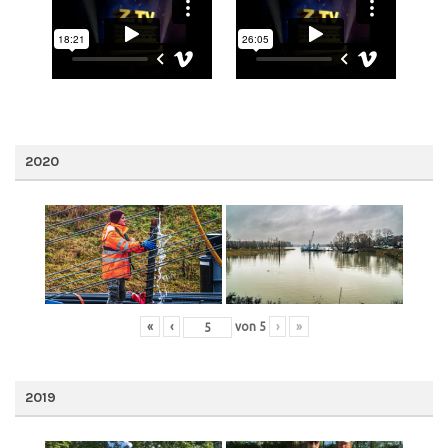
2020
«
‹
von
5
›
»
2019