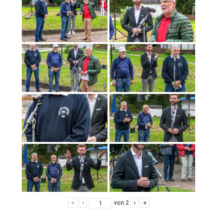
«
‹
von
2
›
»