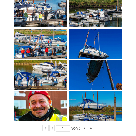
«
‹
von
3
›
»