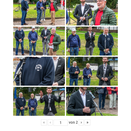
«
‹
von
2
›
»