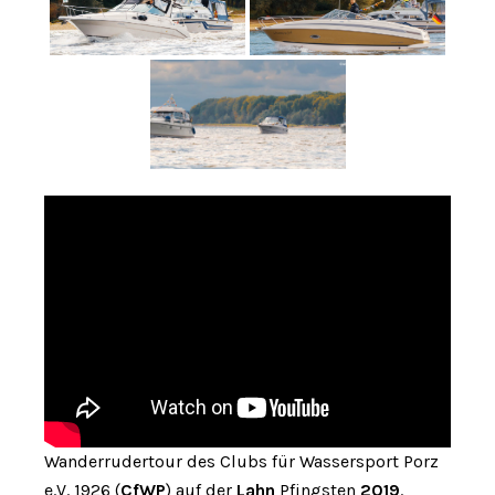
Wanderrudertour des Clubs für Wassersport Porz
e.V. 1926 (
CfWP
) auf der
Lahn
Pfingsten
2019
.