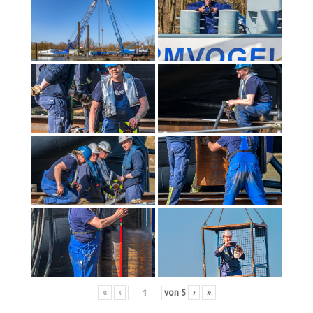
«
‹
von
5
›
»