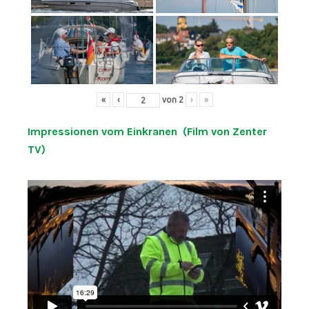
«
‹
von
2
›
»
Impressionen vom Einkranen (Film von Zenter
TV)