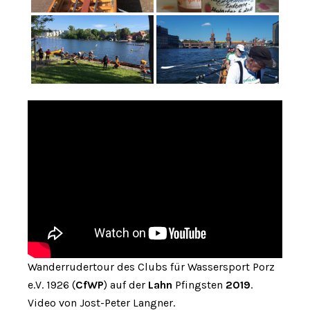
Wanderrudertour des Clubs für Wassersport Porz
e.V. 1926 (
CfWP
) auf der
Lahn
Pfingsten
2019
.
Video von Jost-Peter Langner.