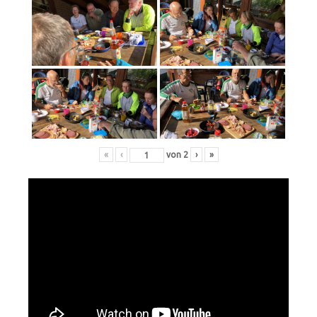
«
‹
von
2
›
»