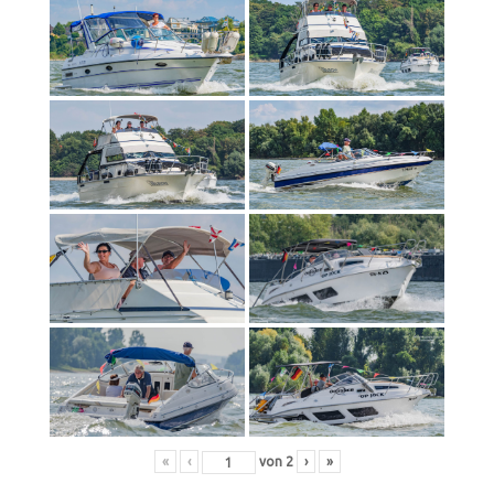
«
‹
von
2
›
»