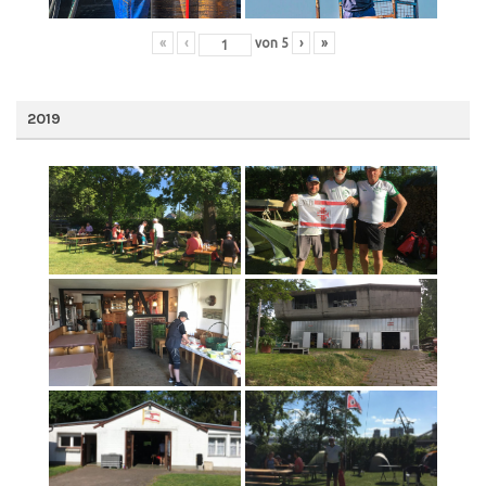
«
‹
von
5
›
»
2019